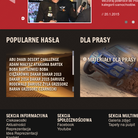
ie licznie
Wczoraj powrócił do Polski
ajdowym
kategorii samochodów.
// 20.1.2015
taj więcej
POPULARNE HASŁA
DLA PRASY
MATERIAŁY DLA PRASY
ABU DHABI DESERT CHALLENGE
ADAM MAŁYSZ
ATAKAMA
BARTEK
BOBA
BARTŁOMIEJ BOBA
CIĘŻARÓWKI
DAKAR
DAKAR 2013
DAKAR 2014
DAKAR 2015
DARIUSZ
RODEWALD
DARIUSZ ŻYŁA
GRZEGORZ
BARAN
GRZEGORZ CZARNECKI
ITALIAN BAJA
JACEK BONECKI
JACEK
CZACHOR
JACEK LISICKI
JAKUB
PIĄTEK
JAKUB PRZYGOŃSKI
JAROSŁAW KAZBERUK
KLAUDIA
PODKALICKA
KRD TEAM
KRZYSZTOF
SEKCJA INFORMACYJNA
SEKCJA
SEKCJA MULTIM
HOŁOWCZYC
LOTTO TEAM
MACIEJ
SPOŁECZNOŚCIOWA
Ciekawostki
Galeria zdjęć
MARTON
MARCIN KACZMARSKI
Aktualności
Facebook
Tapety na pulpit
MAREK DĄBROWSKI
MARTIN
Reprezentacja
Youtube
Idea Reprezentacji
KACZMARSKI
MICHALINA RYBAK
Kontakt