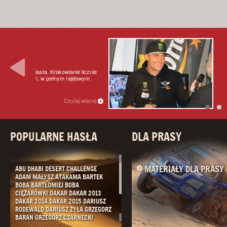
WARTO PRZECZYT
KRZYSZTOF HO
ie licznie
Wczoraj powrócił do Polski
ajdowym
kategorii samochodów.
// 20.1.2015
taj więcej
POPULARNE HASŁA
DLA PRASY
MATERIAŁY DLA PRASY
ABU DHABI DESERT CHALLENGE
ADAM MAŁYSZ
ATAKAMA
BARTEK
BOBA
BARTŁOMIEJ BOBA
CIĘŻARÓWKI
DAKAR
DAKAR 2013
DAKAR 2014
DAKAR 2015
DARIUSZ
RODEWALD
DARIUSZ ŻYŁA
GRZEGORZ
BARAN
GRZEGORZ CZARNECKI
ITALIAN BAJA
JACEK BONECKI
JACEK