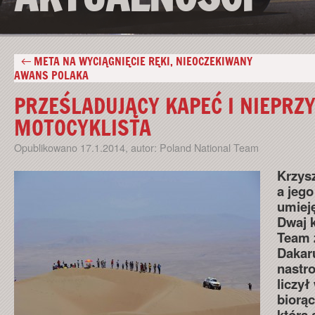
←
META NA WYCIĄGNIĘCIE RĘKI, NIEOCZEKIWANY
AWANS POLAKA
PRZEŚLADUJĄCY KAPEĆ I NIEPR
MOTOCYKLISTA
Opublikowano
17.1.2014
,
autor:
Poland National Team
Krzys
a jeg
umiej
Dwaj 
Team 
Dakar
nastro
liczył
biorąc
która 