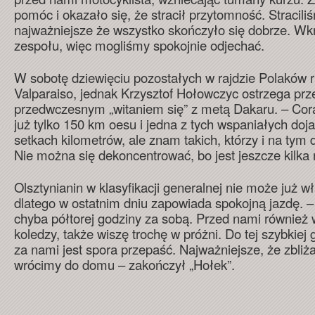
pomóc i okazało się, że stracił przytomność. Straciliś
najważniejsze że wszystko skończyło się dobrze. Wkró
zespołu, więc mogliśmy spokojnie odjechać.
W sobotę dziewięciu pozostałych w rajdzie Polaków 
Valparaiso, jednak Krzysztof Hołowczyc ostrzega prz
przedwczesnym „witaniem się” z metą Dakaru. – Coraz
już tylko 150 km oesu i jedna z tych wspaniałych do
setkach kilometrów, ale znam takich, którzy i na tym d
Nie można się dekoncentrować, bo jest jeszcze kilka 
Olsztynianin w klasyfikacji generalnej nie może już wł
dlatego w ostatnim dniu zapowiada spokojną jazdę
chyba półtorej godziny za sobą. Przed nami również 
koledzy, także wiszę trochę w próżni. Do tej szybkiej
za nami jest spora przepaść. Najważniejsze, że zbl
wrócimy do domu – zakończył „Hołek”.