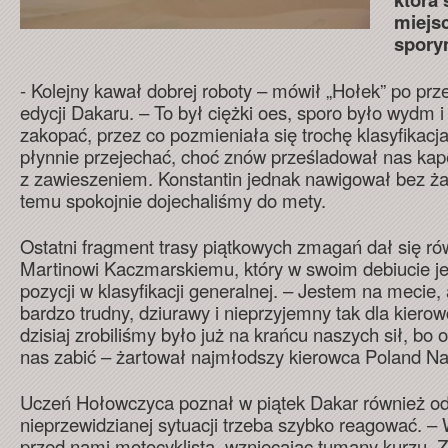
miejsc
spory
- Kolejny kawał dobrej roboty – mówił „Hołek” po prz
edycji Dakaru. – To był ciężki oes, sporo było wydm i 
zakopać, przez co pozmieniała się trochę klasyfikac
płynnie przejechać, choć znów prześladował nas kap
z zawieszeniem. Konstantin jednak nawigował bez ża
temu spokojnie dojechaliśmy do mety.
Ostatni fragment trasy piątkowych zmagań dał się 
Martinowi Kaczmarskiemu, który w swoim debiucie je
pozycji w klasyfikacji generalnej. – Jestem na mecie,
bardzo trudny, dziurawy i nieprzyjemny tak dla kierowc
dzisiaj zrobiliśmy było już na krańcu naszych sił, bo
nas zabić – żartował najmłodszy kierowca Poland Na
Uczeń Hołowczyca poznał w piątek Dakar również od i
nieprzewidzianej sytuacji trzeba szybko reagować. – 
przed nami motocyklista, wzniecając tumany kurzu. 