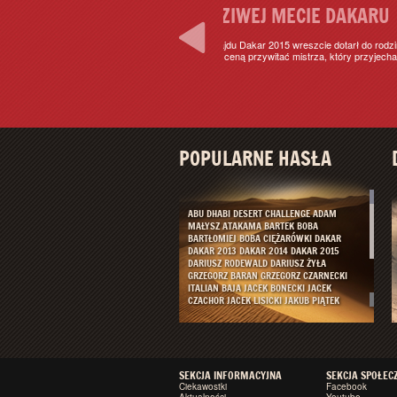
DAKARU
otarł do rodzinnego miasta. Krakowianie licznie
który przyjechał quadem, w pełnym rajdowym
Czytaj więcej
POPULARNE HASŁA
ABU DHABI DESERT CHALLENGE
ADAM
MAŁYSZ
ATAKAMA
BARTEK BOBA
BARTŁOMIEJ BOBA
CIĘŻARÓWKI
DAKAR
DAKAR 2013
DAKAR 2014
DAKAR 2015
DARIUSZ RODEWALD
DARIUSZ ŻYŁA
GRZEGORZ BARAN
GRZEGORZ CZARNECKI
ITALIAN BAJA
JACEK BONECKI
JACEK
CZACHOR
JACEK LISICKI
JAKUB PIĄTEK
JAKUB PRZYGOŃSKI
JAROSŁAW KAZBERUK
KLAUDIA PODKALICKA
KRD TEAM
KRZYSZTOF HOŁOWCZYC
LOTTO TEAM
MACIEJ MARTON
MARCIN KACZMARSKI
MAREK DĄBROWSKI
MARTIN KACZMARSKI
SEKCJA INFORMACYJNA
MICHALINA RYBAK
MICHAŁ HERNIK
SEKCJA SPOŁEC
ORLEN
Ciekawostki
TEAM
PAWEŁ GROT
PIOTR BEAUPRE
Facebook