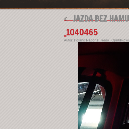
←
JAZDA BEZ HAMU
_1040465
Autor:
Poland National Team
|
Opublikow