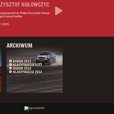
G
zego dla Polski podium Rajdu Dakar w
Pr
37
Czytaj więcej
//
ARCHIWUM
DAKAR 2013
KLASYFIKACJA 2013
DAKAR 2014
KLASYFIKACJA 2014