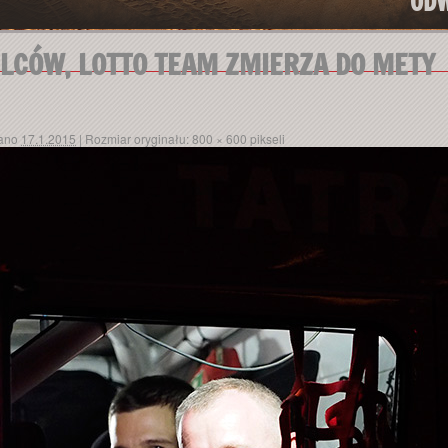
ODW
LCÓW, LOTTO TEAM ZMIERZA DO METY
ano
17.1.2015
|
Rozmiar oryginału:
800 × 600
pikseli