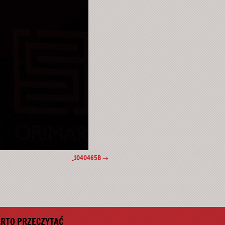
_1040465B
W